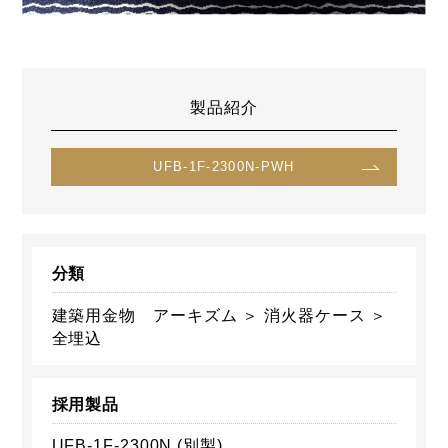
製品紹介
UFB-1F-2300N-PWH
分類
建築用金物 アーキズム ＞ 消火器ケース ＞
全埋込
採用製品
UFB-1F-2300N (別製)