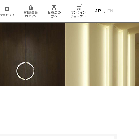
JP
EN