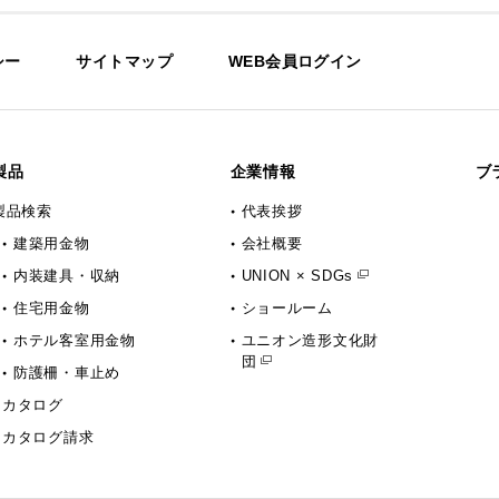
シー
サイトマップ
WEB会員ログイン
製品
企業情報
ブ
製品検索
代表挨拶
建築用金物
会社概要
内装建具・収納
UNION × SDGs
住宅用金物
ショールーム
ホテル客室用金物
ユニオン造形文化財
団
防護柵・車止め
カタログ
カタログ請求