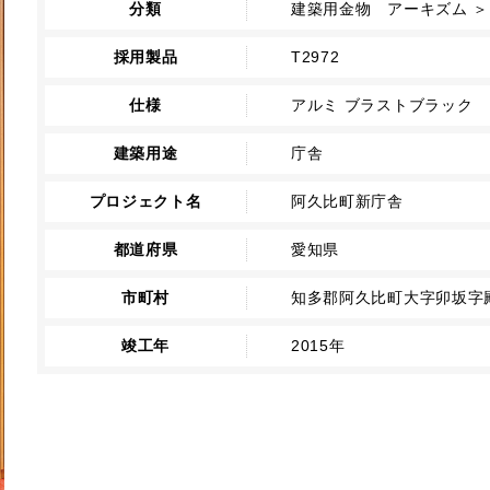
分類
建築用金物 アーキズム ＞
採用製品
T2972
仕様
アルミ ブラストブラック
建築用途
庁舎
プロジェクト名
阿久比町新庁舎
都道府県
愛知県
市町村
知多郡阿久比町大字卯坂字
竣工年
2015年