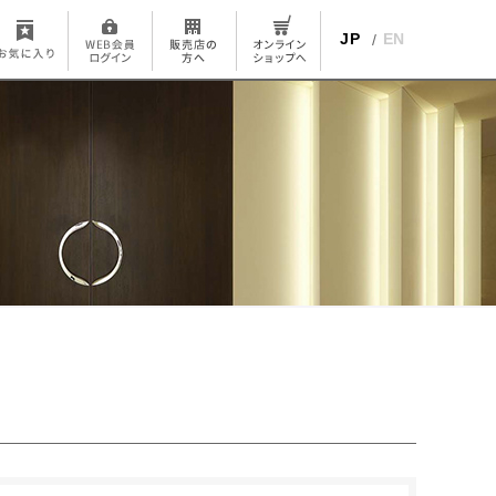
JP
EN