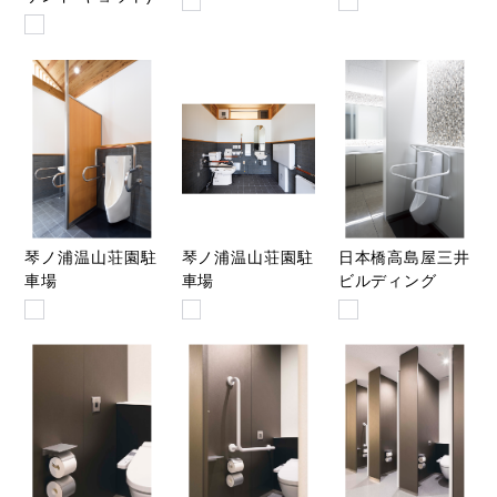
琴ノ浦温山荘園駐
琴ノ浦温山荘園駐
日本橋高島屋三井
車場
車場
ビルディング