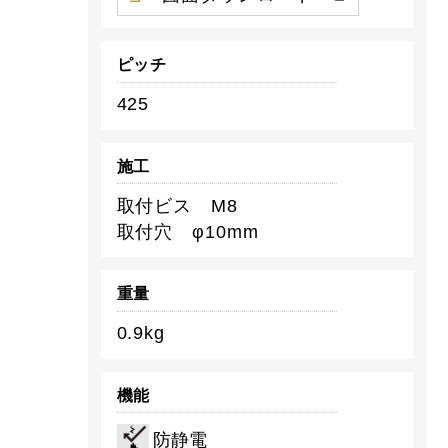
ピッチ
425
施工
取付ビス M8
取付穴 φ10mm
重量
0.9kg
機能
防静電