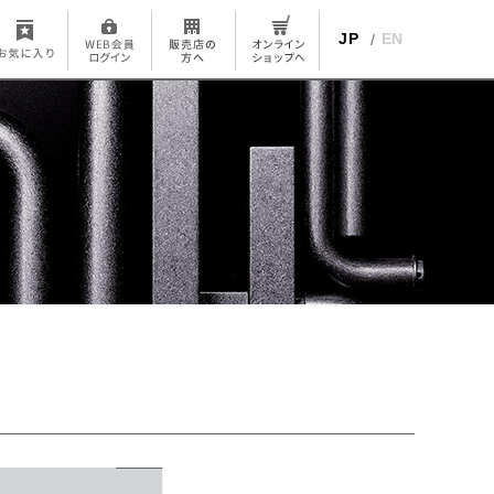
JP
EN