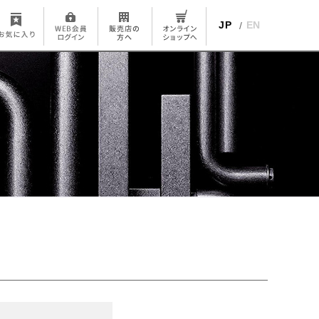
JP
EN