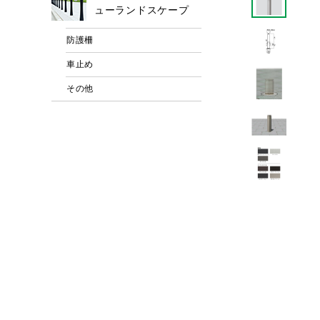
ューランドスケープ
防護柵
車止め
その他