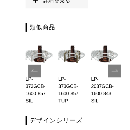
詳細を見る
類似商品
-
LP-
LP-
LP-
LP
71MC-
373GCB-
373GCB-
2037GCB-
20
-165-816-
1600-857-
1600-857-
1600-843-
16
P
SIL
TUP
SIL
T
デザインシリーズ