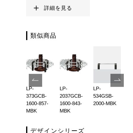
詳細を見る
類似商品
-570M-
LP-
LP-
LP-
LP
-165-850-
373GCB-
2037GCB-
534GSB-
37
K
1600-857-
1600-843-
2000-MBK
20
MBK
MBK
デザインシリーズ