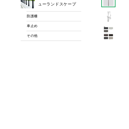
ューランドスケープ
防護柵
車止め
その他