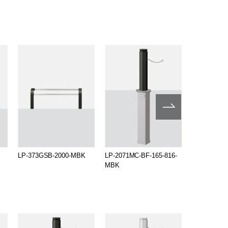
LP-373GSB-2000-MBK
LP-2071MC-BF-165-816-
LP-570MC-B
MBK
MBK