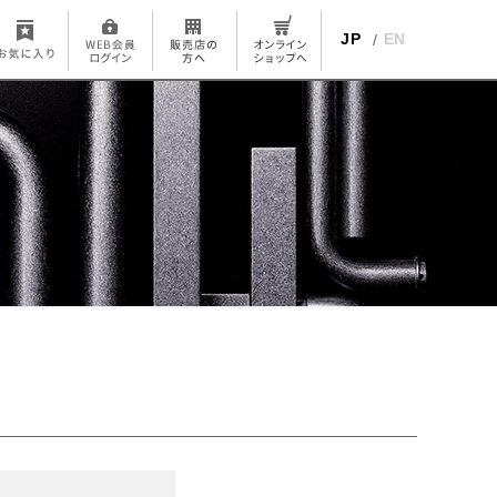
JP
EN