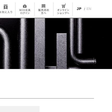
JP
EN