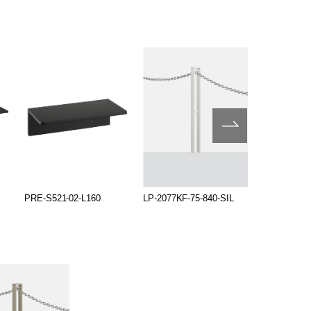
PRE-S521-02-L160
LP-2077KF-75-840-SIL
LP-2077KF-