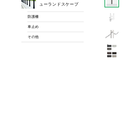
ューランドスケープ
防護柵
車止め
その他