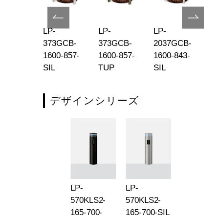
-
LP-
LP-
LP-
LP
71MC-
373GCB-
373GCB-
2037GCB-
20
-165-816-
1600-857-
1600-857-
1600-843-
16
P
SIL
TUP
SIL
T
デザインシリーズ
LP-
LP-
570KLS2-
570KLS2-
165-700-
165-700-SIL