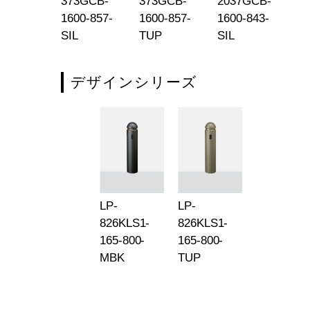
71MC-
373GCB-
373GCB-
2037GCB-
20
-165-816-
1600-857-
1600-857-
1600-843-
16
P
SIL
TUP
SIL
T
デザインシリーズ
LP-
LP-
826KLS1-
826KLS1-
165-800-
165-800-
MBK
TUP