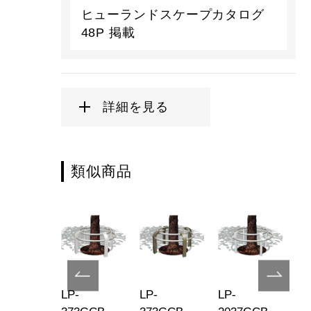
ヒューランドスケープカタログ
48P 掲載
詳細を見る
類似商品
-
LP-
LP-
LP-
LP