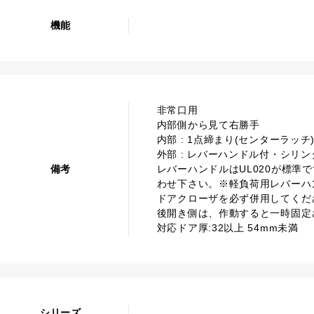
機能
非常口用
内部側から見て右勝手
内部 : 1点締まり(センターラッ
外部 : レバーハンドル付・シリ
備考
レバーハンドルはUL020が標準
わせ下さい。※軽負荷用レバーハ
ドアクローザを必ず併用してくだ
後開き側は、作動すると一時固定
対応ドア厚:32以上 54mm未満
シリーズ