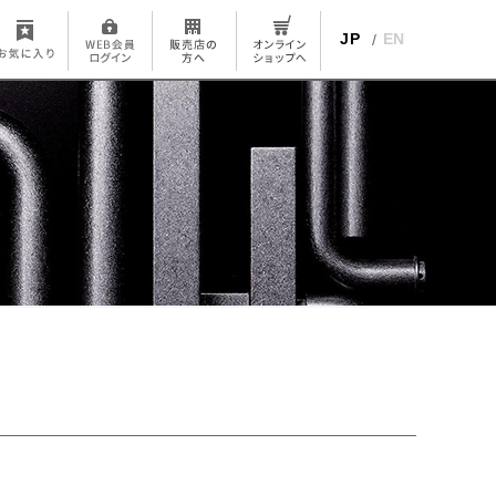
JP
EN