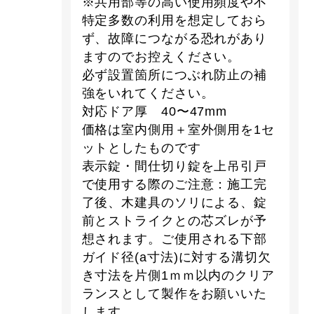
※共用部等の高い使用頻度や不
特定多数の利用を想定しておら
ず、故障につながる恐れがあり
ますのでお控えください。
必ず設置箇所につぶれ防止の補
強をいれてください。
対応ドア厚 40〜47mm
価格は室内側用＋室外側用を1セ
ットとしたものです
表示錠・間仕切り錠を上吊引戸
で使用する際のご注意：施工完
了後、木建具のソリによる、錠
前とストライクとの芯ズレが予
想されます。ご使用される下部
ガイド径(a寸法)に対する溝切欠
き寸法を片側1ｍｍ以内のクリア
ランスとして製作をお願いいた
します。