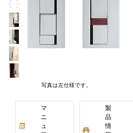
写真は左仕様です。
マ
製
ニ
品
ュ
情