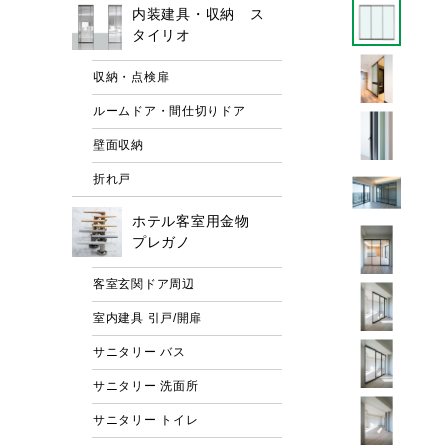
内装建具・収納 ス
タイリオ
収納・点検扉
ルームドア・間仕切りドア
壁面収納
折れ戸
ホテル客室用金物
プレガノ
客室玄関ドア周辺
室内建具 引戸/開扉
サニタリー バス
サニタリー 洗面所
サニタリー トイレ