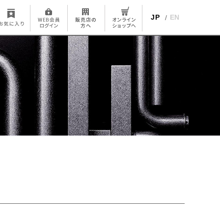
JP
EN