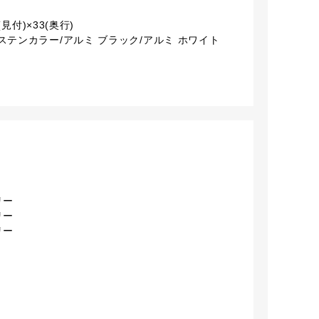
(見付)×33(奥行)
ステンカラー/アルミ ブラック/アルミ ホワイト
リー
リー
リー