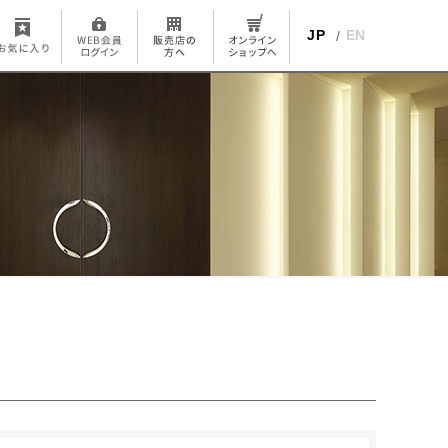
JP
EN