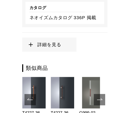
カタログ
ネオイズムカタログ 336P 掲載
詳細を見る
類似商品
681-35-
T4227-36-
T4227-36-
G999-02-
G9