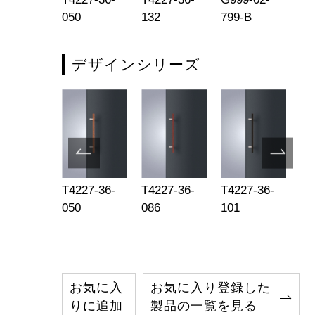
2-L1925
050
132
799-B
79
デザインシリーズ
227-36-
T4227-36-
T4227-36-
T4227-36-
T4
8
050
086
101
13
お気に入
お気に入り登録した
りに追加
製品の一覧を見る