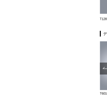
T2093-01-024-L
T2093-01-024-R
T128
T69-01-001-D
T69-01-001-E
T601