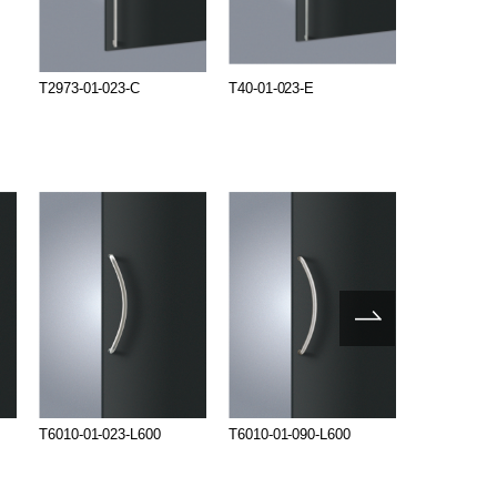
T2973-01-023-C
T40-01-023-E
T3004-01-0
T6010-01-023-L600
T6010-01-090-L600
T6010-53-0