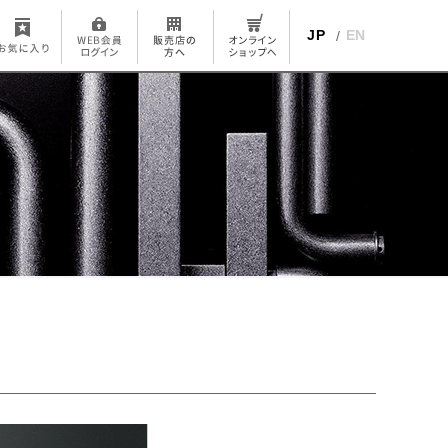
JP
EN