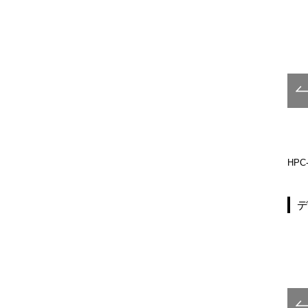
UCP-99-300-M
UCP-99-600-F
HPC-