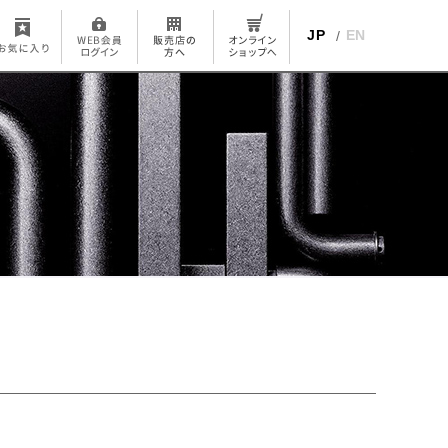
JP
EN