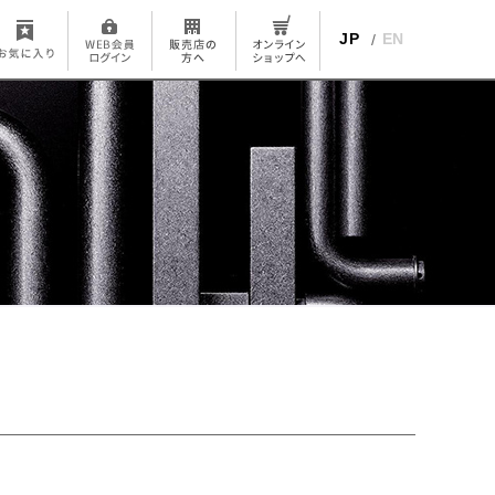
JP
EN