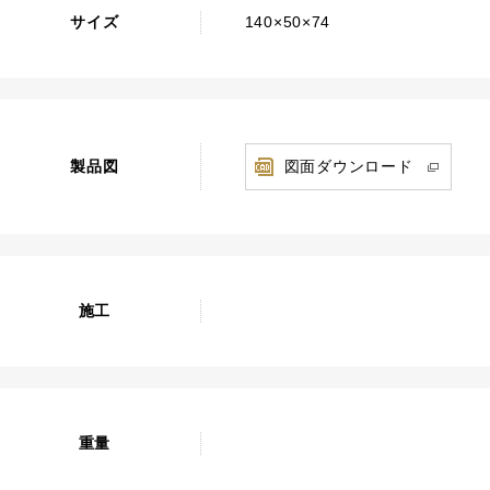
サイズ
140×50×74
製品図
図面ダウンロード
施工
重量