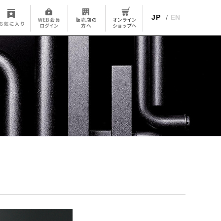
JP
EN