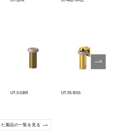
UT-32-R
UT-402-70-01
UT-3F-HLN
UT-3-GBR
UT-3S-BSS
UT-3S-CRP
した製品の一覧を見る