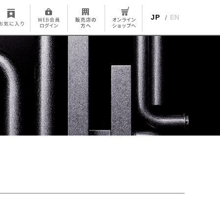
JP
EN