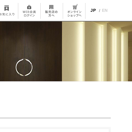
JP
EN