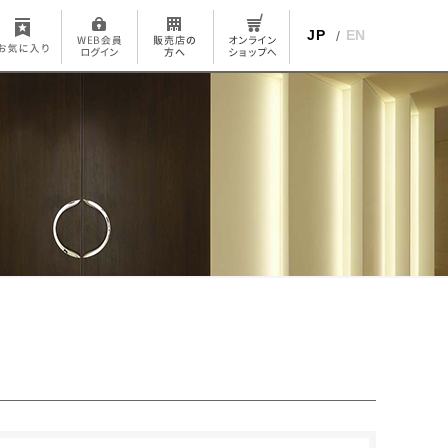
JP
EN