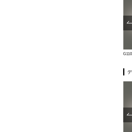
T2711-20-010
T51-01-051-B
G110