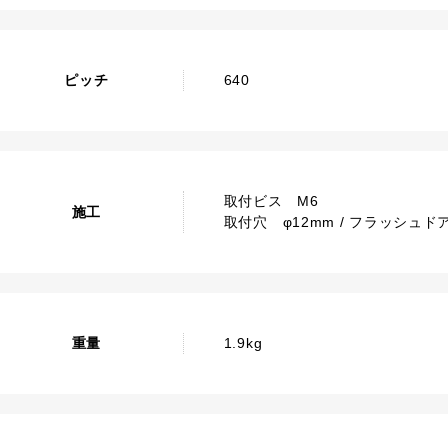
ピッチ
640
取付ビス M6
施工
取付穴 φ12mm / フラッシュド
重量
1.9kg