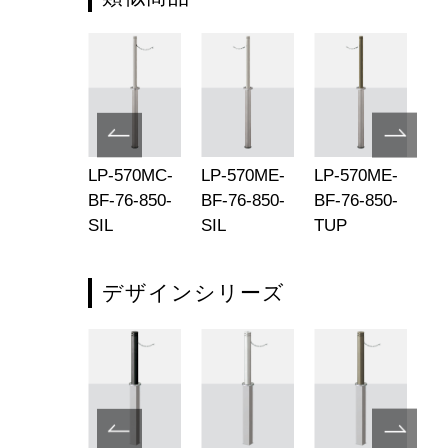
-570KC-
LP-570MC-
LP-570ME-
LP-570ME-
LP
850-SIL
BF-76-850-
BF-76-850-
BF-76-850-
BF
SIL
SIL
TUP
SI
デザインシリーズ