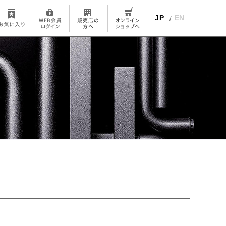
JP
EN