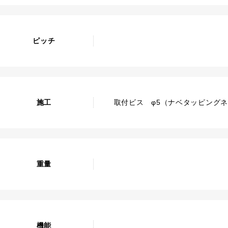
ピッチ
施工
取付ビス φ5（ナベタッピング
重量
機能