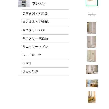
プレガノ
客室玄関ドア周辺
室内建具 引戸/開扉
サニタリー バス
サニタリー 洗面所
サニタリー トイレ
ワードローブ
ツマミ
アルミ引戸