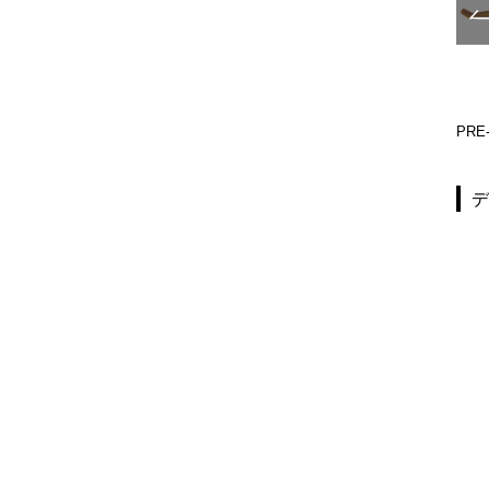
PRE-S640-519
PRE-S140-513
PRE-