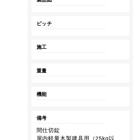
ピッチ
施工
重量
機能
備考
間仕切錠
屋内軽量木製建具用（25kg以