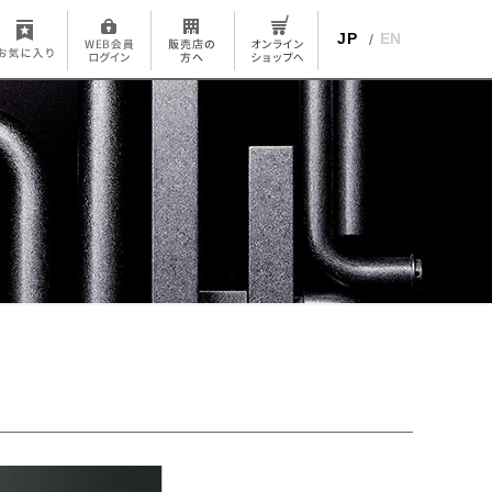
JP
EN