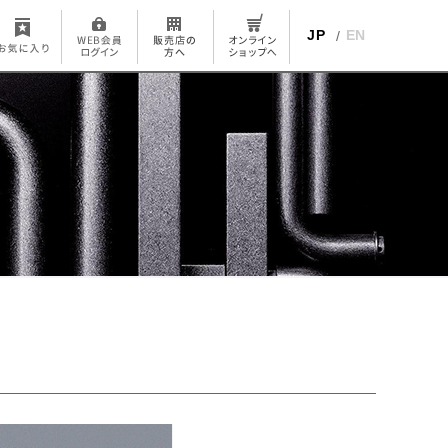
JP
EN