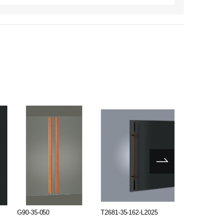
G90-35-050
T2681-35-162-L2025
G2681-35-1