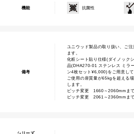
機能
抗菌性
ユニウッド製品の取り扱い、ご注
ます。
化粧シート貼り仕様(ダイノック
品(DHA270-01 ステンレス ミラ
備考
ン4枚セット¥6,000)をご用
ご使用の扉質量が65kgを超える
します。
ピッチ変更 1660～2060mmまで T
ピッチ変更 2061～2360mmまで T
シリーズ