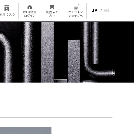
JP
EN