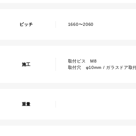
ピッチ
1660〜2060
取付ビス M8
施工
取付穴 φ10mm / ガラスドア取付
重量