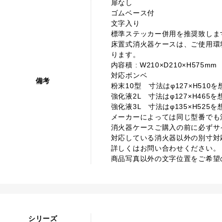
扉なし
ゴムベース付
文字入り
標準ステッカー併用を推奨致しま
床置式消火器ケースは、ご使用環
ります。
内容積 : W210×D210×H575mm
対応ボンベ
備考
粉末10型 寸法はφ127×H510
強化液2L 寸法はφ127×H465
強化液3L 寸法はφ135×H525
メーカーによっては同じ型番でも
消火器ケースご購入の前に必ずサ
対応している消火器以外の別寸対
詳しくはお問い合わせください。
商品写真以外の文字位置をご希望
シリーズ