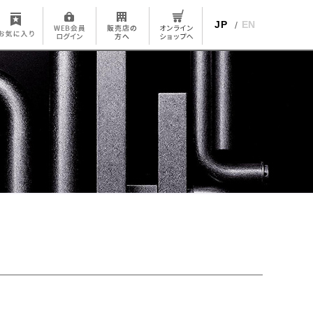
JP
EN