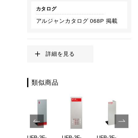
カタログ
アルジャンカタログ 068P 掲載
詳細を見る
類似商品
B-3F-
UFB-3F-
UFB-3F-
UFB-3F-
UF