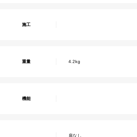
施工
重量
4.2kg
機能
扉なし