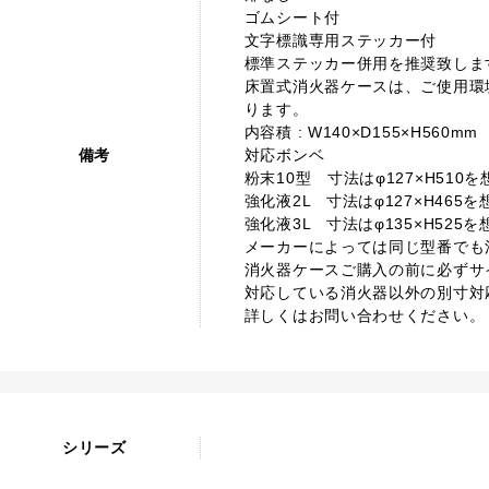
ゴムシート付
文字標識専用ステッカー付
標準ステッカー併用を推奨致しま
床置式消火器ケースは、ご使用環
ります。
内容積 : W140×D155×H560mm
備考
対応ボンベ
粉末10型 寸法はφ127×H510
強化液2L 寸法はφ127×H465
強化液3L 寸法はφ135×H525
メーカーによっては同じ型番でも
消火器ケースご購入の前に必ずサ
対応している消火器以外の別寸対
詳しくはお問い合わせください。
シリーズ