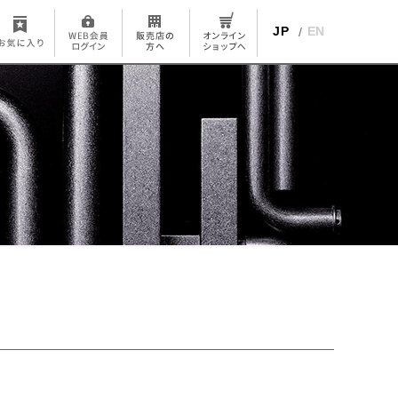
JP
EN