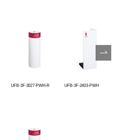
UFB-3F-3027-PWH-R
UFB-3F-2403-PWH
UFB-3F-24