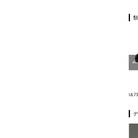
UL1032-004
UL350-001
UL73