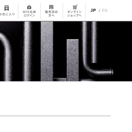
JP
EN