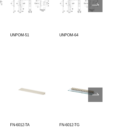
UNPOM-51
UNPOM-64
ULS4100-26
FN-6012-TA
FN-6012-TG
FN-6045-B