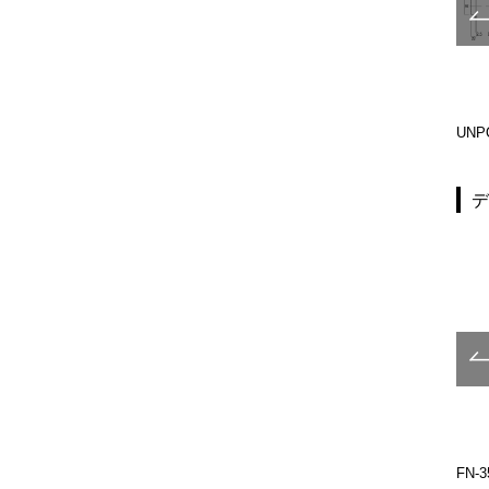
-LL-S
ULS4100-22-121-LL-U
ULS4100-26-131-LM-S
UNP
-G
YS-RCP
YSタイプ
FN-3