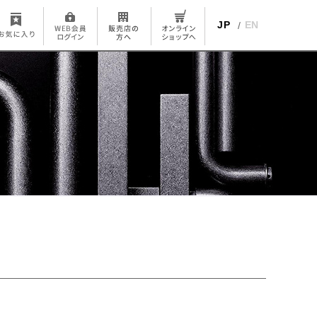
JP
EN