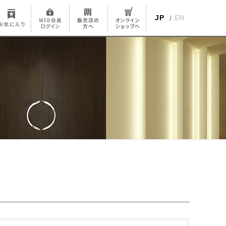
JP
EN