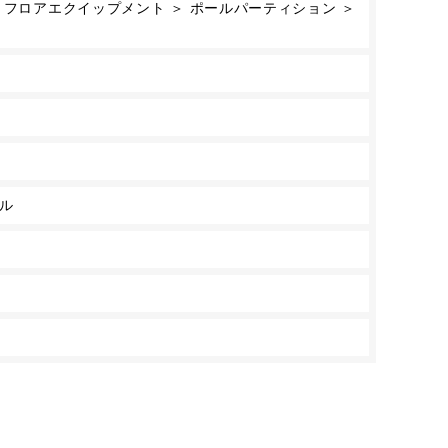
 フロアエクイップメント ＞ ポールパーティション ＞
ル