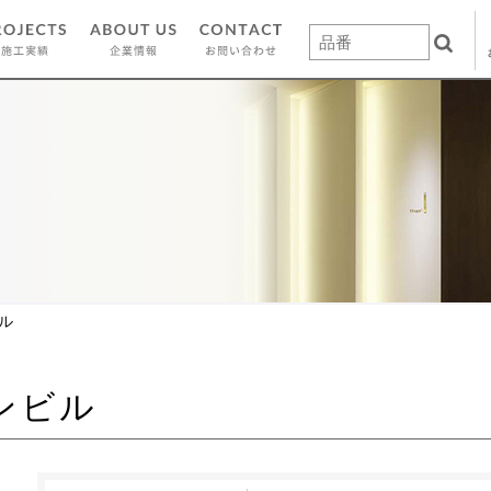
ル
ンビル