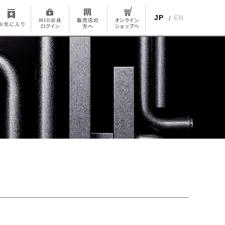
JP
EN