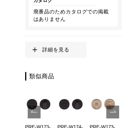
カタログ
廃番品のためカタログでの掲載
はありません
詳細を見る
類似商品
E-W274-
PRE-W173-
PRE-W174-
PRE-W173-
PR