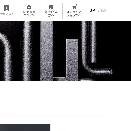
JP
EN