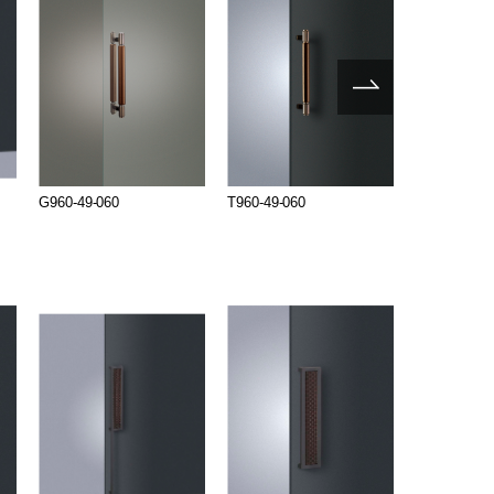
G960-49-060
T960-49-060
T1263-02-9