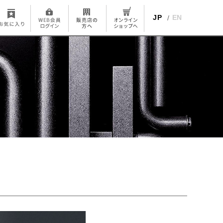
JP
EN