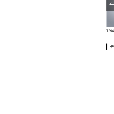
TH-2106M-CRP
TH-301-10-074G
T294