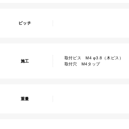
ピッチ
取付ビス M4 φ3.8（木ビス）
施工
取付穴 M4タップ
重量