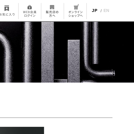
JP
EN