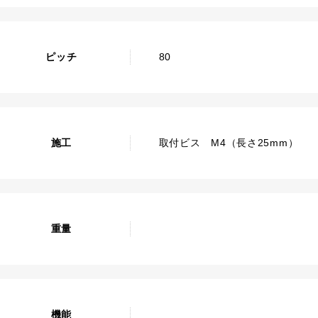
ピッチ
80
施工
取付ビス M4（長さ25mm）
重量
機能