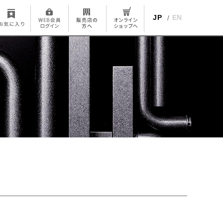
JP
EN