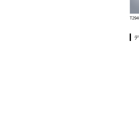
TH-2106M-CRP
TH-301-10-074G
T294