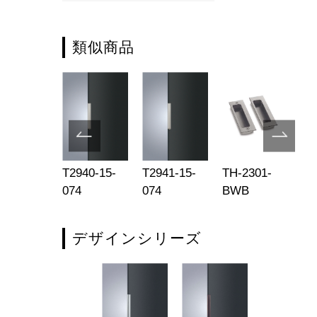
類似商品
-301-10-
T2940-15-
T2941-15-
TH-2301-
T2
4G
074
074
BWB
02
デザインシリーズ