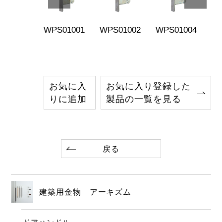
S04011
WPS01001
WPS01002
WPS01004
WP
お気に入
お気に入り登録した
りに追加
製品の一覧を見る
戻る
建築用金物 アーキズム