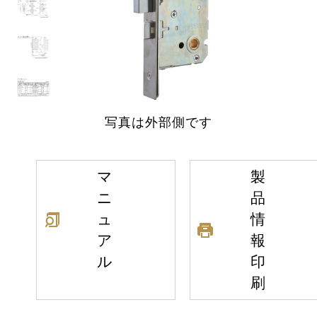
写真は外部側です
マ
製
ニ
品
ュ
情
ア
報
ル
印
刷