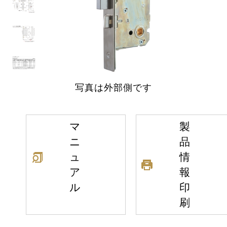
写真は外部側です
マ
製
ニ
品
ュ
情
ア
報
ル
印
刷