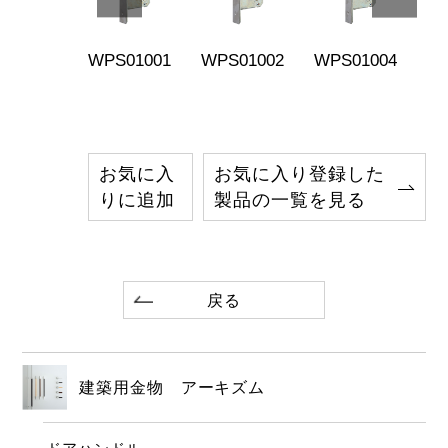
S04011
WPS01001
WPS01002
WPS01004
WP
お気に入
お気に入り登録した
りに追加
製品の一覧を見る
戻る
建築用金物 アーキズム