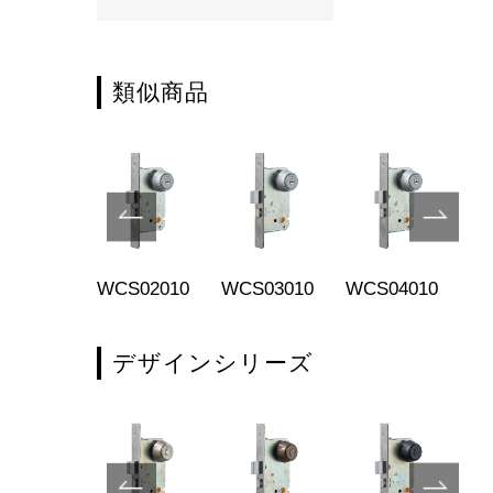
類似商品
S01001
WCS02010
WCS03010
WCS04010
KC
デザインシリーズ