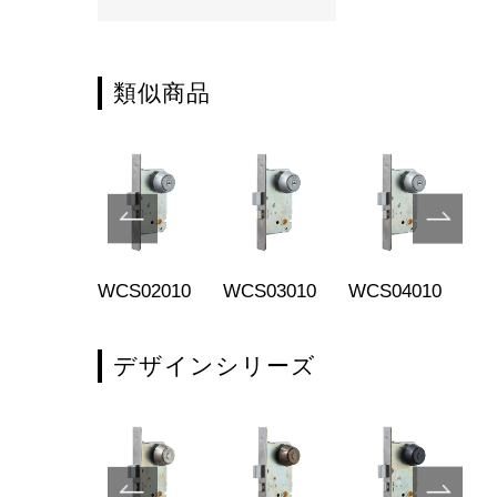
類似商品
S01001
WCS02010
WCS03010
WCS04010
KC
デザインシリーズ