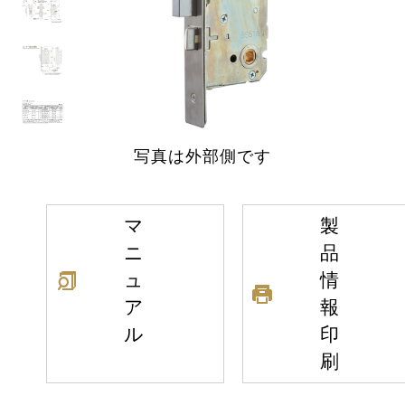
写真は外部側です
マ
製
ニ
品
ュ
情
ア
報
ル
印
刷