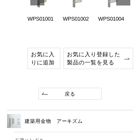
S04011
WPS01001
WPS01002
WPS01004
WP
お気に入
お気に入り登録した
りに追加
製品の一覧を見る
戻る
建築用金物 アーキズム